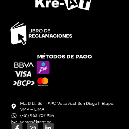
MÉTODOS DE PAGO
Mz. B Lt. 36 – APV. Valle Azul San Diego II Etapa,
SMP – LIMA
(+51) 963 707 954
ventas@kreat.pe
F
I
L