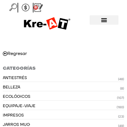
Ir
0
Carrito
al
contenido
Regresar
CATEGORÍAS
ANTIESTRÉS
(48)
BELLEZA
(8)
ECOLÓGICOS
(107)
EQUIPAJE-VIAJE
(160)
IMPRESOS
(23)
JARROS MUG
(49)