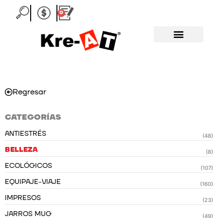
Ir
0
Carrito
al
contenido
Regresar
CATEGORÍAS
ANTIESTRÉS
(48)
BELLEZA
(8)
ECOLÓGICOS
(107)
EQUIPAJE-VIAJE
(160)
IMPRESOS
(23)
JARROS MUG
(49)