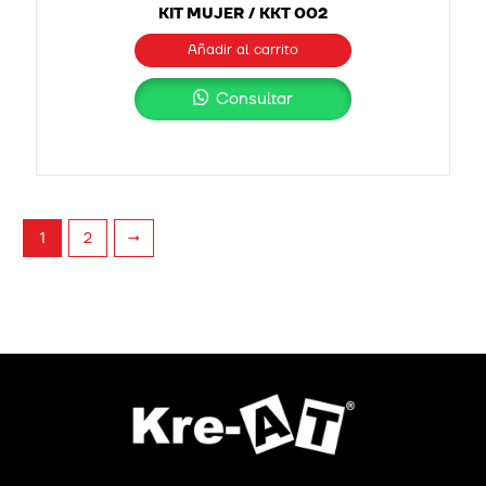
KIT MUJER / KKT 002
Añadir al carrito
Consultar
2
→
1