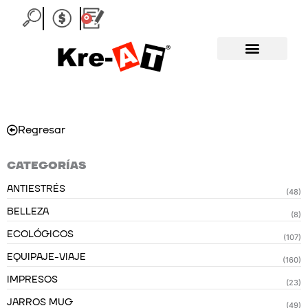
Ir
0
Carrito
al
contenido
Regresar
CATEGORÍAS
ANTIESTRÉS
(48)
BELLEZA
(8)
ECOLÓGICOS
(107)
EQUIPAJE-VIAJE
(160)
IMPRESOS
(23)
JARROS MUG
(49)