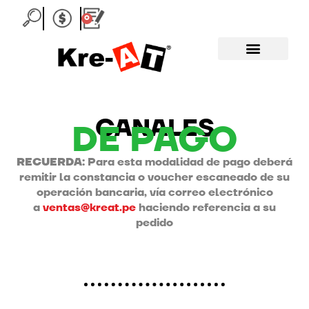
Ir
0
Carrito
al
contenido
CANALES
DE PAGO
RECUERDA:
Para esta modalidad de pago deberá
remitir la constancia o voucher escaneado de su
operación bancaria, vía correo electrónico
a
ventas@kreat.pe
haciendo referencia a su
pedido