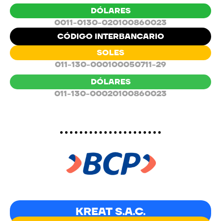
DÓLARES
0011-0130-020100860023
CÓDIGO INTERBANCARIO
SOLES
011-130-000100050711-29
DÓLARES
011-130-00020100860023
KREAT S.A.C.