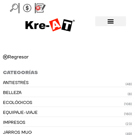
Ir
0
Carrito
al
contenido
Regresar
CATEGORÍAS
ANTIESTRÉS
(48)
BELLEZA
(8)
ECOLÓGICOS
(108)
EQUIPAJE-VIAJE
(160)
IMPRESOS
(23)
JARROS MUG
(49)