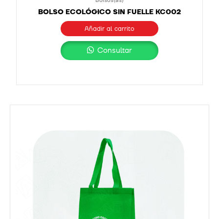
BOLSO ECOLÓGICO SIN FUELLE KC002
Añadir al carrito
Consultar