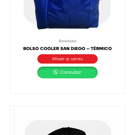
Bolsos(as)
BOLSO COOLER SAN DIEGO – TÉRMICO
Añadir al carrito
Consultar