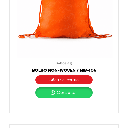
Bolsos(as)
BOLSO NON-WOVEN / NW-105
Añadir al carrito
Consultar