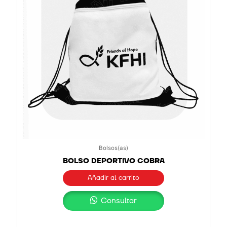
Bolsos(as)
BOLSO DEPORTIVO COBRA
Añadir al carrito
Consultar