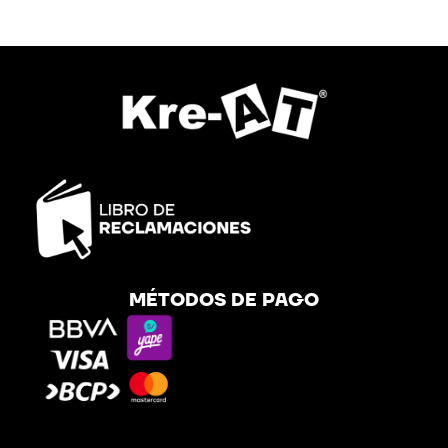
MÉTODOS DE PAGO