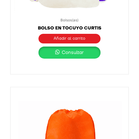
Bolsos(as)
BOLSO EN TOCUYO CURTIS
Añadir al carrito
Consultar