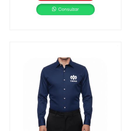
Consultar