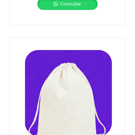
Consultar