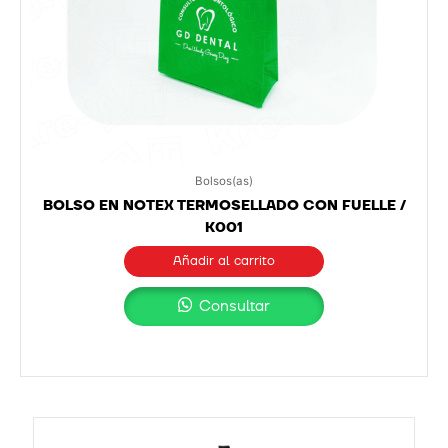
Bolsos(as)
BOLSO EN NOTEX TERMOSELLADO CON FUELLE /
K001
Añadir al carrito
Consultar