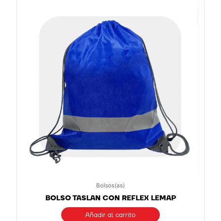
Bolsos(as)
BOLSO TASLAN CON REFLEX LEMAP
Añadir al carrito