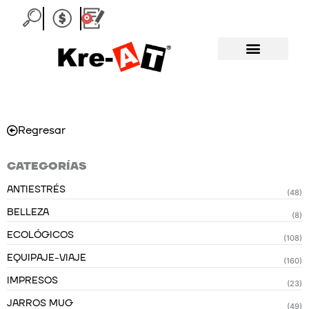
Ir
0
Carrito
al
contenido
Regresar
CATEGORÍAS
ANTIESTRÉS
(48)
BELLEZA
(8)
ECOLÓGICOS
(108)
EQUIPAJE-VIAJE
(160)
IMPRESOS
(23)
JARROS MUG
(49)