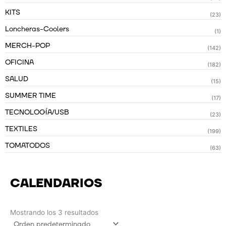
KITS
(23)
Loncheras-Coolers
(1)
MERCH-POP
(142)
OFICINA
(182)
SALUD
(15)
SUMMER TIME
(17)
TECNOLOGÍA/USB
(23)
TEXTILES
(199)
TOMATODOS
(63)
CALENDARIOS
Mostrando los 3 resultados