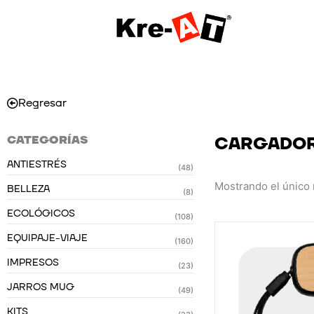
Ir
al
contenido
Regresar
CATEGORÍAS
CARGADOR
ANTIESTRÉS
(48)
Mostrando el único 
BELLEZA
(8)
ECOLÓGICOS
(108)
EQUIPAJE-VIAJE
(160)
IMPRESOS
(23)
JARROS MUG
(49)
KITS