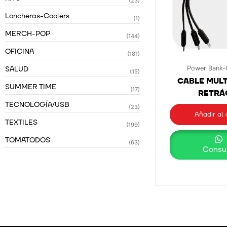
(23)
Loncheras-Coolers
(1)
MERCH-POP
(144)
OFICINA
(181)
SALUD
Power Bank-
(15)
CABLE MUL
SUMMER TIME
(17)
RETRÁ
TECNOLOGÍA/USB
(23)
Añadir al 
TEXTILES
(199)
TOMATODOS
(63)
Consul