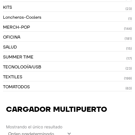
KITS
(23)
Loncheras-Coolers
(1)
MERCH-POP
(144)
OFICINA
(181)
SALUD
(15)
SUMMER TIME
(17)
TECNOLOGÍA/USB
(23)
TEXTILES
(199)
TOMATODOS
(63)
CARGADOR MULTIPUERTO
Mostrando el único resultado