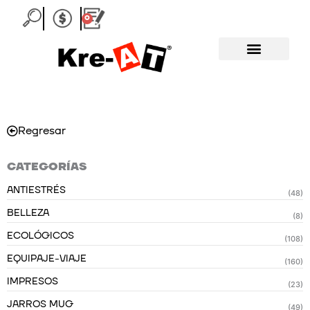
Ir
0
Carrito
al
contenido
Regresar
CATEGORÍAS
ANTIESTRÉS
(48)
BELLEZA
(8)
ECOLÓGICOS
(108)
EQUIPAJE-VIAJE
(160)
IMPRESOS
(23)
JARROS MUG
(49)