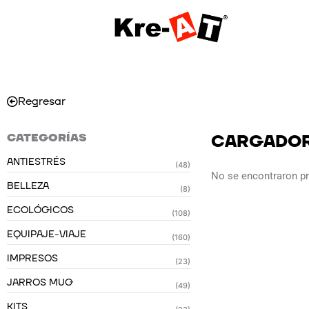
Ir
al
contenido
Regresar
CATEGORÍAS
CARGADOR
ANTIESTRÉS
(48)
No se encontraron p
BELLEZA
(8)
ECOLÓGICOS
(108)
EQUIPAJE-VIAJE
(160)
IMPRESOS
(23)
JARROS MUG
(49)
KITS