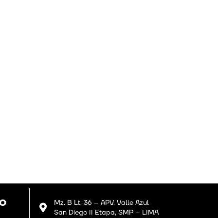
GO
Mz. B Lt. 36 – APV. Valle Azul
San Diego II Etapa, SMP – LIMA