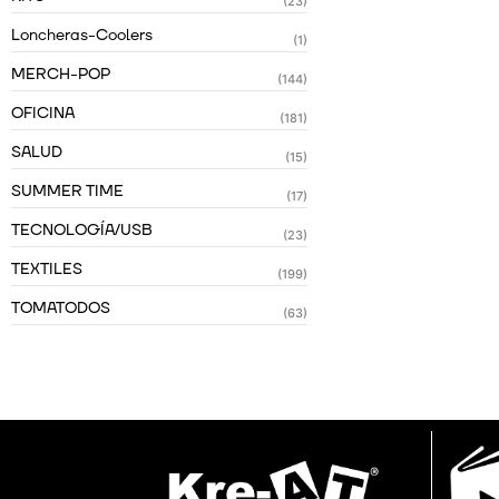
(23)
Loncheras-Coolers
(1)
MERCH-POP
(144)
OFICINA
(181)
SALUD
(15)
SUMMER TIME
(17)
TECNOLOGÍA/USB
(23)
TEXTILES
(199)
TOMATODOS
(63)