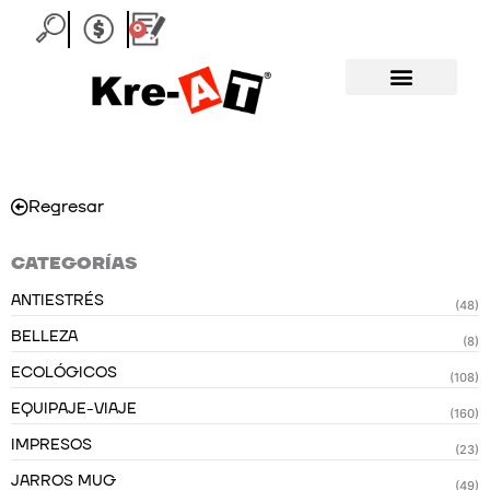
Ir
0
Carrito
al
contenido
Regresar
CATEGORÍAS
ANTIESTRÉS
(48)
BELLEZA
(8)
ECOLÓGICOS
(108)
EQUIPAJE-VIAJE
(160)
IMPRESOS
(23)
JARROS MUG
(49)