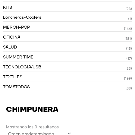
KITS
(23)
Loncheras-Coolers
(1)
MERCH-POP
(144)
OFICINA
(181)
SALUD
(15)
SUMMER TIME
(17)
TECNOLOGÍA/USB
(23)
TEXTILES
(199)
TOMATODOS
(63)
CHIMPUNERA
Mostrando los 9 resultados