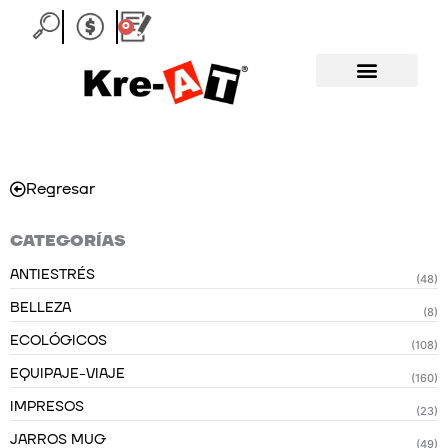
Ir
0
Carrito
al
contenido
Regresar
CATEGORÍAS
ANTIESTRÉS
(48)
BELLEZA
(8)
ECOLÓGICOS
(108)
EQUIPAJE-VIAJE
(160)
IMPRESOS
(23)
JARROS MUG
(49)