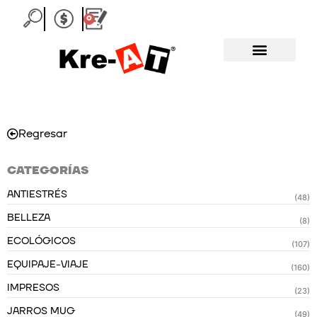
Ir
0
Carrito
al
contenido
Regresar
CATEGORÍAS
ANTIESTRÉS
(48)
BELLEZA
(8)
ECOLÓGICOS
(107)
EQUIPAJE-VIAJE
(160)
IMPRESOS
(23)
JARROS MUG
(49)