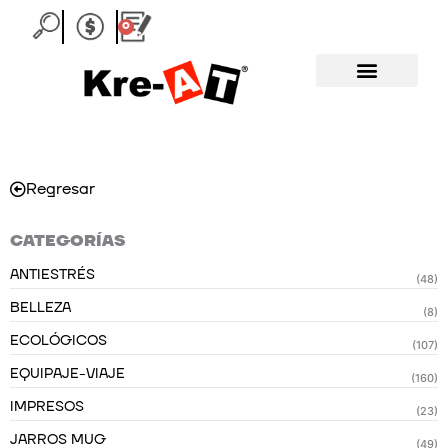
Ir
0
Carrito
al
contenido
Regresar
CATEGORÍAS
ANTIESTRÉS
(48)
BELLEZA
(8)
ECOLÓGICOS
(107)
EQUIPAJE-VIAJE
(160)
IMPRESOS
(23)
JARROS MUG
(49)