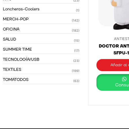
(23)
Loncheras-Coolers
(1)
MERCH-POP
(142)
OFICINA
(182)
SALUD
ANTIES
(15)
DOCTOR ANT
SUMMER TIME
(17)
SFPU-
TECNOLOGÍA/USB
(23)
Añadir al 
TEXTILES
(199)
TOMATODOS
(63)
Consul