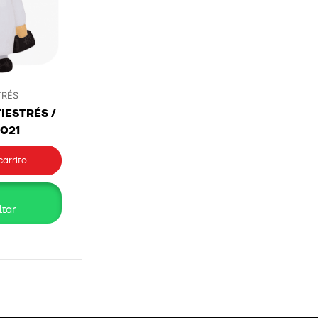
TRÉS
IESTRÉS /
1021
carrito
tar