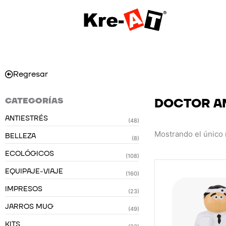
Ir
al
contenido
Regresar
CATEGORÍAS
DOCTOR A
ANTIESTRÉS
(48)
Mostrando el único 
BELLEZA
(8)
ECOLÓGICOS
(108)
EQUIPAJE-VIAJE
(160)
IMPRESOS
(23)
JARROS MUG
(49)
KITS