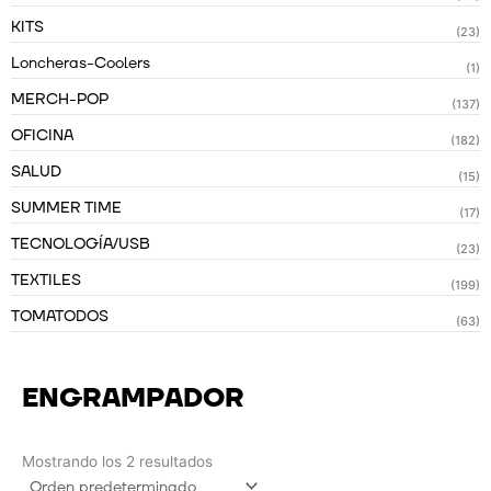
KITS
(23)
Loncheras-Coolers
(1)
MERCH-POP
(137)
OFICINA
(182)
SALUD
(15)
SUMMER TIME
(17)
TECNOLOGÍA/USB
(23)
TEXTILES
(199)
TOMATODOS
(63)
ENGRAMPADOR
Mostrando los 2 resultados