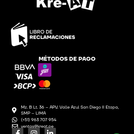
MÉTODOS DE PAGO
Mz. B Lt. 36 – APV. Valle Azul San Diego II Etapa,
SMP – LIMA
(+51) 963 707 954
ventas@kreat.pe
F
I
L