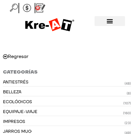
Ir
0
Carrito
al
contenido
Regresar
CATEGORÍAS
ANTIESTRÉS
(48)
BELLEZA
(8)
ECOLÓGICOS
(107)
EQUIPAJE-VIAJE
(160)
IMPRESOS
(23)
JARROS MUG
(49)