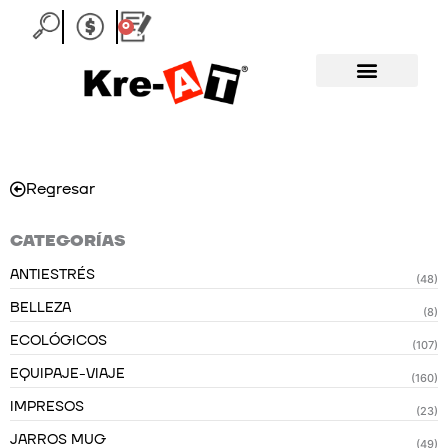
Ir
0
Carrito
al
contenido
Regresar
CATEGORÍAS
ANTIESTRÉS
(48)
BELLEZA
(8)
ECOLÓGICOS
(107)
EQUIPAJE-VIAJE
(160)
IMPRESOS
(23)
JARROS MUG
(49)