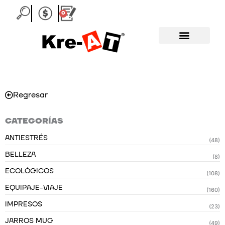
Ir
0
Carrito
al
contenido
Regresar
CATEGORÍAS
ANTIESTRÉS
(48)
BELLEZA
(8)
ECOLÓGICOS
(108)
EQUIPAJE-VIAJE
(160)
IMPRESOS
(23)
JARROS MUG
(49)