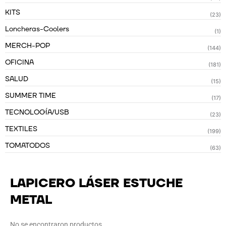
KITS
(23)
Loncheras-Coolers
(1)
MERCH-POP
(144)
OFICINA
(181)
SALUD
(15)
SUMMER TIME
(17)
TECNOLOGÍA/USB
(23)
TEXTILES
(199)
TOMATODOS
(63)
LAPICERO LÁSER ESTUCHE
METAL
No se encontraron productos