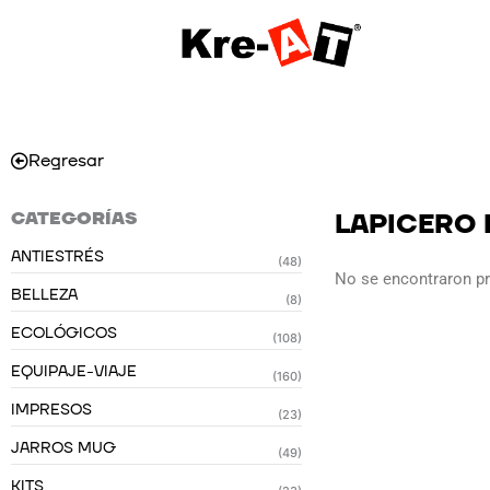
Ir
al
contenido
Regresar
CATEGORÍAS
LAPICERO 
ANTIESTRÉS
(48)
No se encontraron p
BELLEZA
(8)
ECOLÓGICOS
(108)
EQUIPAJE-VIAJE
(160)
IMPRESOS
(23)
JARROS MUG
(49)
KITS