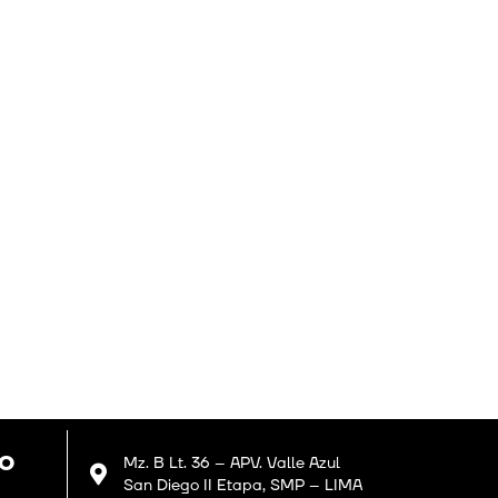
GO
Mz. B Lt. 36 – APV. Valle Azul
San Diego II Etapa, SMP – LIMA