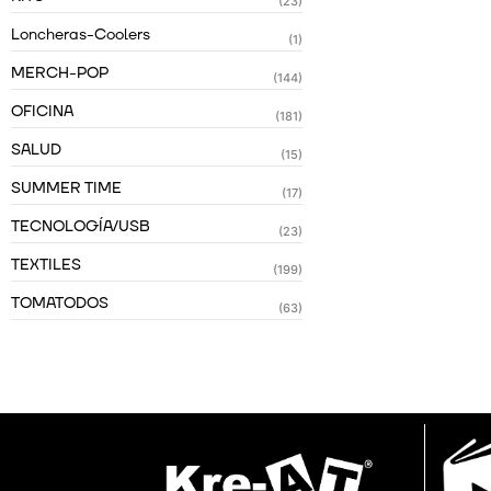
(23)
Loncheras-Coolers
(1)
MERCH-POP
(144)
OFICINA
(181)
SALUD
(15)
SUMMER TIME
(17)
TECNOLOGÍA/USB
(23)
TEXTILES
(199)
TOMATODOS
(63)