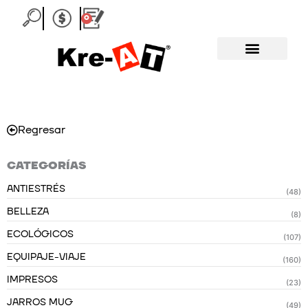
Ir
0
Carrito
al
contenido
Regresar
CATEGORÍAS
ANTIESTRÉS
(48)
BELLEZA
(8)
ECOLÓGICOS
(107)
EQUIPAJE-VIAJE
(160)
IMPRESOS
(23)
JARROS MUG
(49)