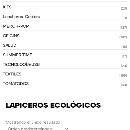
KITS
(23)
Loncheras-Coolers
(1)
MERCH-POP
(137)
OFICINA
(182)
SALUD
(15)
SUMMER TIME
(17)
TECNOLOGÍA/USB
(23)
TEXTILES
(199)
TOMATODOS
(63)
LAPICEROS ECOLÓGICOS
Mostrando el único resultado