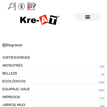
Ir
0
Carrito
al
contenido
Regresar
CATEGORÍAS
ANTIESTRÉS
(48)
BELLEZA
(8)
ECOLÓGICOS
(108)
EQUIPAJE-VIAJE
(160)
IMPRESOS
(23)
JARROS MUG
(49)