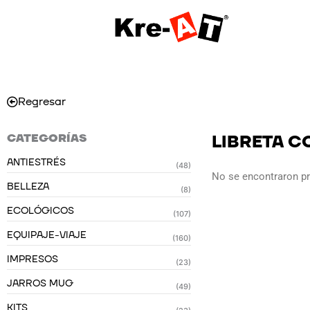
Ir
al
contenido
Regresar
CATEGORÍAS
LIBRETA C
ANTIESTRÉS
(48)
No se encontraron p
BELLEZA
(8)
ECOLÓGICOS
(107)
EQUIPAJE-VIAJE
(160)
IMPRESOS
(23)
JARROS MUG
(49)
KITS