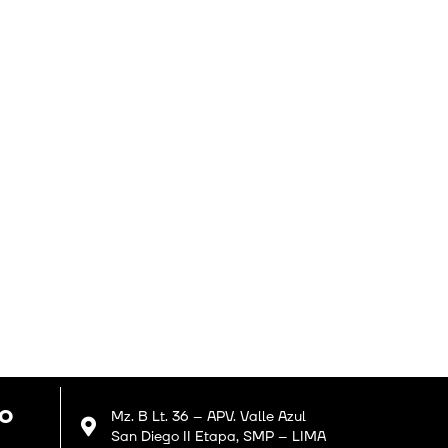
GO
Mz. B Lt. 36 – APV. Valle Azul
San Diego II Etapa, SMP – LIMA