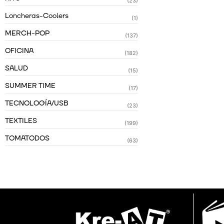
(23)
Loncheras-Coolers
(1)
MERCH-POP
(137)
OFICINA
(182)
SALUD
(15)
SUMMER TIME
(17)
TECNOLOGÍA/USB
(23)
TEXTILES
(199)
TOMATODOS
(63)