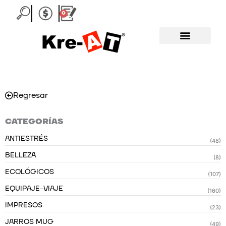
Ir
0
Carrito
al
contenido
Regresar
CATEGORÍAS
ANTIESTRÉS
(48)
BELLEZA
(8)
ECOLÓGICOS
(107)
EQUIPAJE-VIAJE
(160)
IMPRESOS
(23)
JARROS MUG
(49)