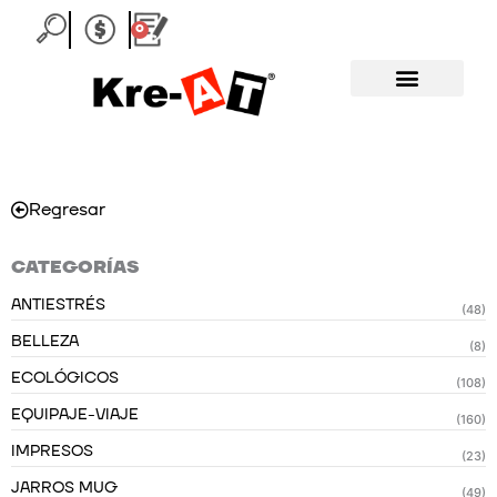
Ir
0
Carrito
al
contenido
Regresar
CATEGORÍAS
ANTIESTRÉS
(48)
BELLEZA
(8)
ECOLÓGICOS
(108)
EQUIPAJE-VIAJE
(160)
IMPRESOS
(23)
JARROS MUG
(49)