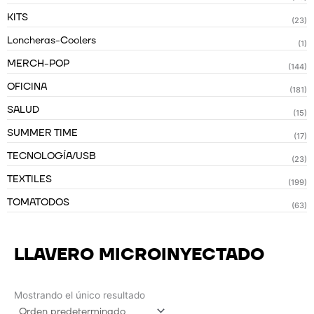
KITS
(23)
Loncheras-Coolers
(1)
MERCH-POP
(144)
OFICINA
(181)
SALUD
(15)
SUMMER TIME
(17)
TECNOLOGÍA/USB
(23)
TEXTILES
(199)
TOMATODOS
(63)
LLAVERO MICROINYECTADO
Mostrando el único resultado