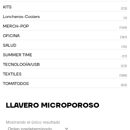
KITS
(23)
Loncheras-Coolers
(1)
MERCH-POP
(144)
OFICINA
(181)
SALUD
(15)
SUMMER TIME
(17)
TECNOLOGÍA/USB
(23)
TEXTILES
(199)
TOMATODOS
(63)
LLAVERO MICROPOROSO
Mostrando el único resultado