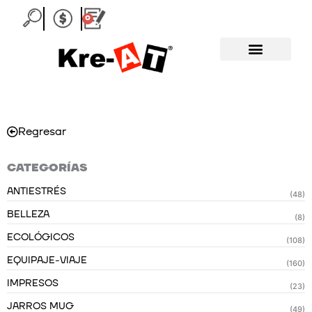
Ir
0
Carrito
al
contenido
Regresar
CATEGORÍAS
ANTIESTRÉS
(48)
BELLEZA
(8)
ECOLÓGICOS
(108)
EQUIPAJE-VIAJE
(160)
IMPRESOS
(23)
JARROS MUG
(49)