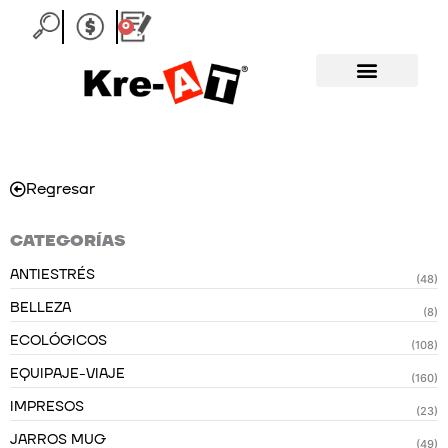
Ir
0
Carrito
al
contenido
Regresar
CATEGORÍAS
ANTIESTRÉS
(48)
BELLEZA
(8)
ECOLÓGICOS
(108)
EQUIPAJE-VIAJE
(160)
IMPRESOS
(23)
JARROS MUG
(49)