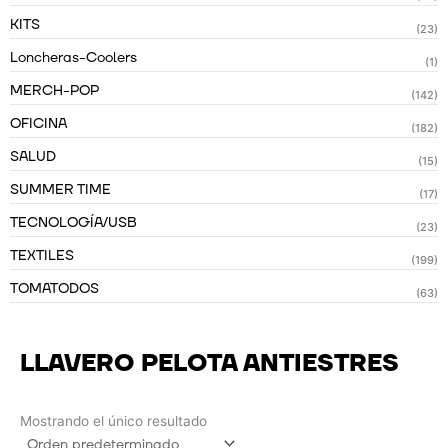
KITS
(23)
Loncheras-Coolers
(1)
MERCH-POP
(142)
OFICINA
(182)
SALUD
(15)
SUMMER TIME
(17)
TECNOLOGÍA/USB
(23)
TEXTILES
(199)
TOMATODOS
(63)
LLAVERO PELOTA ANTIESTRES
Mostrando el único resultado