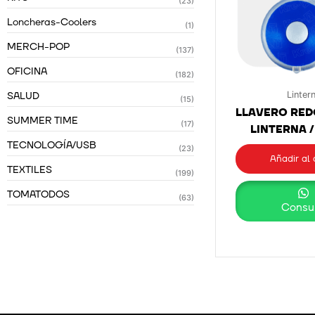
(23)
Loncheras-Coolers
(1)
MERCH-POP
(137)
OFICINA
(182)
SALUD
Linter
(15)
LLAVERO RE
SUMMER TIME
(17)
LINTERNA /
TECNOLOGÍA/USB
(23)
Añadir al 
TEXTILES
(199)
TOMATODOS
(63)
Consul