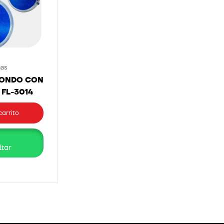
nas
DONDO CON
 FL-3014
carrito
tar