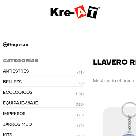
Ir
al
contenido
Regresar
CATEGORÍAS
LLAVERO 
ANTIESTRÉS
(48)
Mostrando el único 
BELLEZA
(8)
ECOLÓGICOS
(107)
EQUIPAJE-VIAJE
(160)
IMPRESOS
(23)
JARROS MUG
(49)
KITS