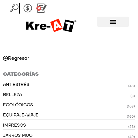
Ir
0
Carrito
al
contenido
Regresar
CATEGORÍAS
ANTIESTRÉS
(48)
BELLEZA
(8)
ECOLÓGICOS
(108)
EQUIPAJE-VIAJE
(160)
IMPRESOS
(23)
JARROS MUG
(49)