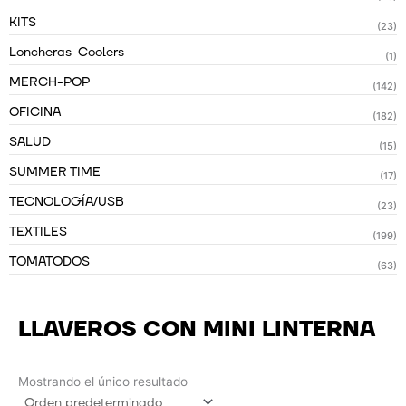
KITS
(23)
Loncheras-Coolers
(1)
MERCH-POP
(142)
OFICINA
(182)
SALUD
(15)
SUMMER TIME
(17)
TECNOLOGÍA/USB
(23)
TEXTILES
(199)
TOMATODOS
(63)
LLAVEROS CON MINI LINTERNA
Mostrando el único resultado