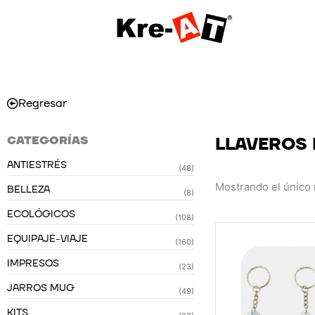
Ir
al
contenido
Regresar
CATEGORÍAS
LLAVEROS
ANTIESTRÉS
(48)
Mostrando el único 
BELLEZA
(8)
ECOLÓGICOS
(108)
EQUIPAJE-VIAJE
(160)
IMPRESOS
(23)
JARROS MUG
(49)
KITS