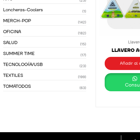
(23)
Loncheras-Coolers
(1)
MERCH-POP
(142)
OFICINA
(182)
SALUD
Llaver
(15)
LLAVERO A
SUMMER TIME
(17)
Añadir al 
TECNOLOGÍA/USB
(23)
TEXTILES
(199)
Consul
TOMATODOS
(63)