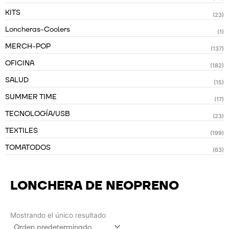
KITS
(23)
Loncheras-Coolers
(1)
MERCH-POP
(137)
OFICINA
(182)
SALUD
(15)
SUMMER TIME
(17)
TECNOLOGÍA/USB
(23)
TEXTILES
(199)
TOMATODOS
(63)
LONCHERA DE NEOPRENO
Mostrando el único resultado