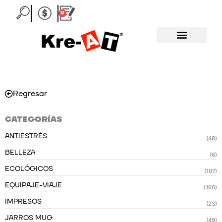
Ir
0
Carrito
al
contenido
Regresar
CATEGORÍAS
ANTIESTRÉS
(48)
BELLEZA
(8)
ECOLÓGICOS
(107)
EQUIPAJE-VIAJE
(160)
IMPRESOS
(23)
JARROS MUG
(49)