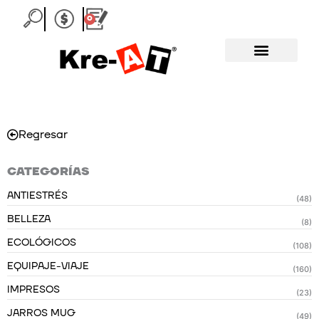
Ir
0
Carrito
al
contenido
Regresar
CATEGORÍAS
ANTIESTRÉS
(48)
BELLEZA
(8)
ECOLÓGICOS
(108)
EQUIPAJE-VIAJE
(160)
IMPRESOS
(23)
JARROS MUG
(49)