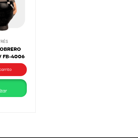
TRÉS
 OBRERO
/ FB-4006
carrito
tar