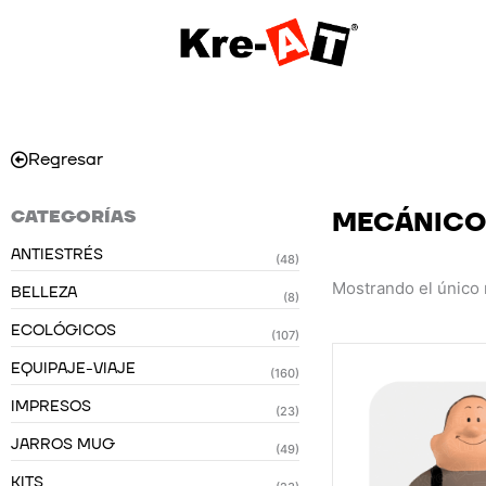
Ir
al
contenido
Regresar
CATEGORÍAS
MECÁNICO
ANTIESTRÉS
(48)
Mostrando el único 
BELLEZA
(8)
ECOLÓGICOS
(107)
EQUIPAJE-VIAJE
(160)
IMPRESOS
(23)
JARROS MUG
(49)
KITS