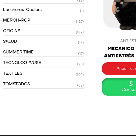
(23)
Loncheras-Coolers
(1)
MERCH-POP
(137)
OFICINA
(182)
SALUD
ANTIES
(15)
MECÁNICO
SUMMER TIME
(17)
ANTIESTRÉS 
TECNOLOGÍA/USB
(23)
Añadir al 
TEXTILES
(199)
TOMATODOS
(63)
Consul