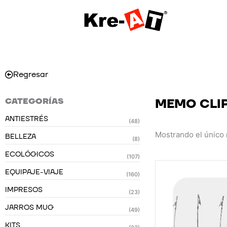
Ir
al
contenido
Regresar
CATEGORÍAS
MEMO CLI
ANTIESTRÉS
(48)
Mostrando el único 
BELLEZA
(8)
ECOLÓGICOS
(107)
EQUIPAJE-VIAJE
(160)
IMPRESOS
(23)
JARROS MUG
(49)
KITS