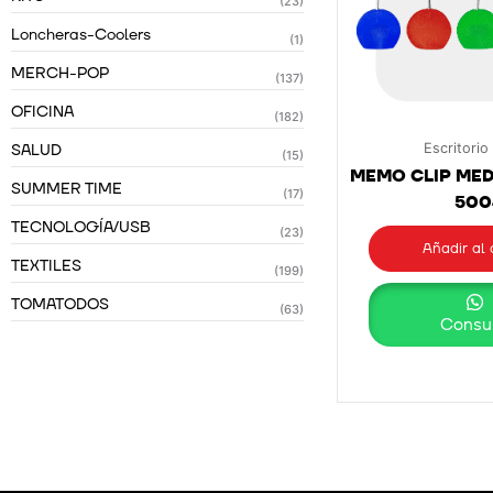
(23)
Loncheras-Coolers
(1)
MERCH-POP
(137)
OFICINA
(182)
SALUD
Escritorio
(15)
MEMO CLIP MEDI
SUMMER TIME
(17)
500
TECNOLOGÍA/USB
(23)
Añadir al 
TEXTILES
(199)
TOMATODOS
(63)
Consul