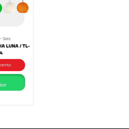
 - Sets
A LUNA / TL-
4
carrito
tar