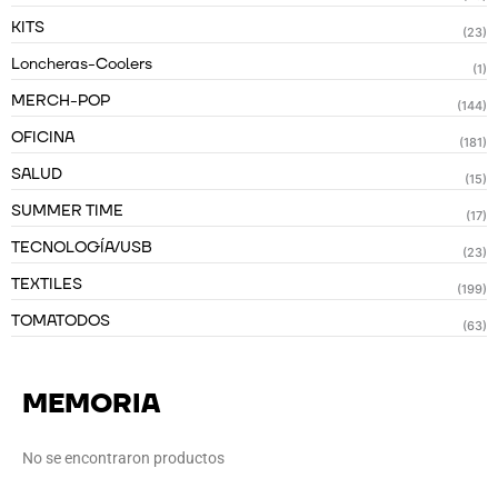
KITS
(23)
Loncheras-Coolers
(1)
MERCH-POP
(144)
OFICINA
(181)
SALUD
(15)
SUMMER TIME
(17)
TECNOLOGÍA/USB
(23)
TEXTILES
(199)
TOMATODOS
(63)
MEMORIA
No se encontraron productos