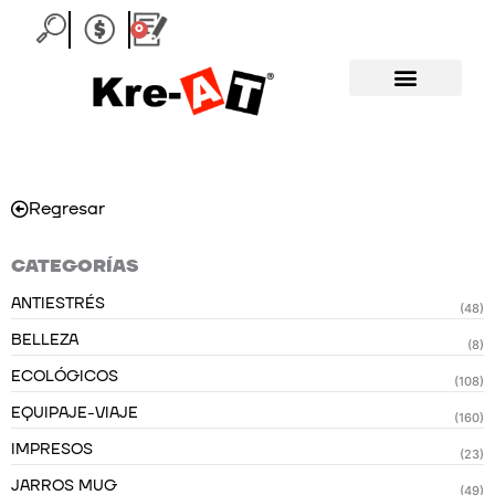
Ir
0
Carrito
al
contenido
Regresar
CATEGORÍAS
ANTIESTRÉS
(48)
BELLEZA
(8)
ECOLÓGICOS
(108)
EQUIPAJE-VIAJE
(160)
IMPRESOS
(23)
JARROS MUG
(49)