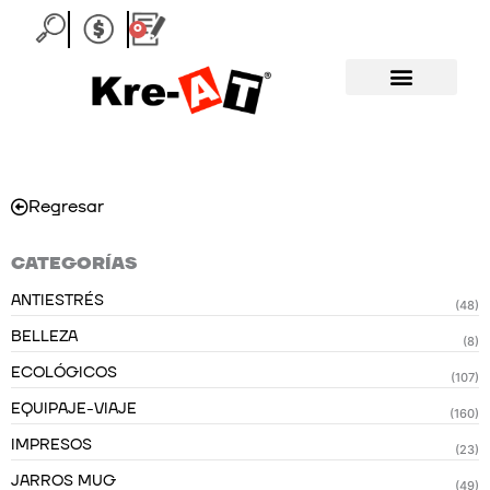
Ir
0
Carrito
al
contenido
Regresar
CATEGORÍAS
ANTIESTRÉS
(48)
BELLEZA
(8)
ECOLÓGICOS
(107)
EQUIPAJE-VIAJE
(160)
IMPRESOS
(23)
JARROS MUG
(49)