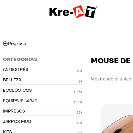
Ir
al
contenido
Regresar
CATEGORÍAS
MOUSE DE
ANTIESTRÉS
(48)
Mostrando el único 
BELLEZA
(8)
ECOLÓGICOS
(108)
EQUIPAJE-VIAJE
(160)
IMPRESOS
(23)
JARROS MUG
(49)
KITS