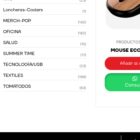
(23)
Loncheras-Coolers
(1)
MERCH-POP
(142)
OFICINA
(182)
SALUD
PRODUCTOS
(15)
MOUSE EC
SUMMER TIME
(17)
Añadir al 
TECNOLOGÍA/USB
(23)
TEXTILES
(199)
Consul
TOMATODOS
(63)