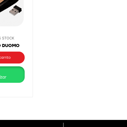
 STOCK
O DUOMO
carrito
tar