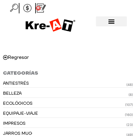
Ir
0
Carrito
al
contenido
Regresar
CATEGORÍAS
ANTIESTRÉS
(48)
BELLEZA
(8)
ECOLÓGICOS
(107)
EQUIPAJE-VIAJE
(160)
IMPRESOS
(23)
JARROS MUG
(49)