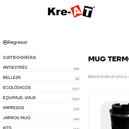
Ir
al
contenido
Regresar
CATEGORÍAS
MUG TERM
ANTIESTRÉS
(48)
Mostrando el único 
BELLEZA
(8)
ECOLÓGICOS
(107)
EQUIPAJE-VIAJE
(160)
IMPRESOS
(23)
JARROS MUG
(49)
KITS