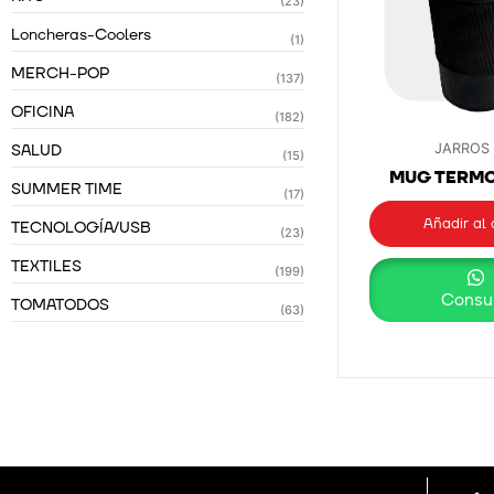
(23)
Loncheras-Coolers
(1)
MERCH-POP
(137)
OFICINA
(182)
SALUD
JARROS
(15)
MUG TERMO
SUMMER TIME
(17)
Añadir al 
TECNOLOGÍA/USB
(23)
TEXTILES
(199)
Consul
TOMATODOS
(63)