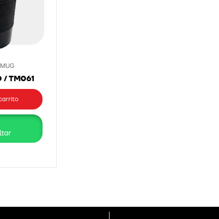
 MUG
 / TM061
carrito
tar