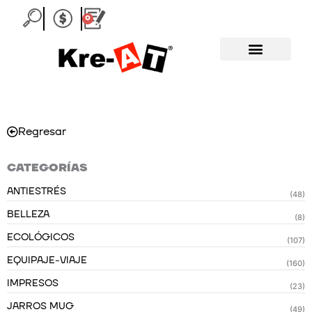
Ir
0
Carrito
al
contenido
Regresar
CATEGORÍAS
ANTIESTRÉS
(48)
BELLEZA
(8)
ECOLÓGICOS
(107)
EQUIPAJE-VIAJE
(160)
IMPRESOS
(23)
JARROS MUG
(49)