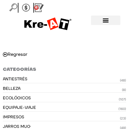
Ir
0
Carrito
al
contenido
Regresar
CATEGORÍAS
ANTIESTRÉS
(48)
BELLEZA
(8)
ECOLÓGICOS
(107)
EQUIPAJE-VIAJE
(160)
IMPRESOS
(23)
JARROS MUG
(49)