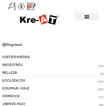
Ir
0
Carrito
al
contenido
Regresar
CATEGORÍAS
ANTIESTRÉS
(48)
BELLEZA
(8)
ECOLÓGICOS
(108)
EQUIPAJE-VIAJE
(160)
IMPRESOS
(23)
JARROS MUG
(49)