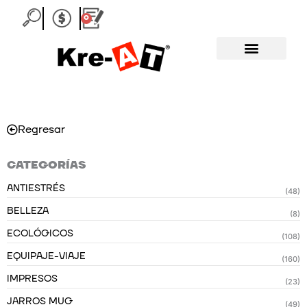
Ir
0
Carrito
al
contenido
Regresar
CATEGORÍAS
ANTIESTRÉS
(48)
BELLEZA
(8)
ECOLÓGICOS
(108)
EQUIPAJE-VIAJE
(160)
IMPRESOS
(23)
JARROS MUG
(49)