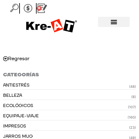
Ir
0
Carrito
al
contenido
Regresar
CATEGORÍAS
ANTIESTRÉS
(48)
BELLEZA
(8)
ECOLÓGICOS
(107)
EQUIPAJE-VIAJE
(160)
IMPRESOS
(23)
JARROS MUG
(49)