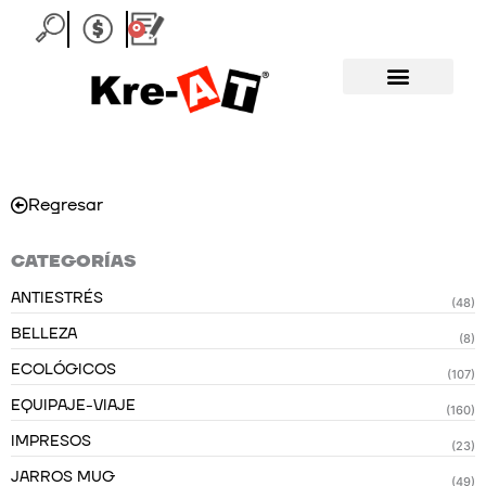
Ir
0
Carrito
al
contenido
Regresar
CATEGORÍAS
ANTIESTRÉS
(48)
BELLEZA
(8)
ECOLÓGICOS
(107)
EQUIPAJE-VIAJE
(160)
IMPRESOS
(23)
JARROS MUG
(49)