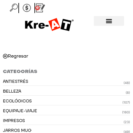
Ir
0
Carrito
al
contenido
Regresar
CATEGORÍAS
ANTIESTRÉS
(48)
BELLEZA
(8)
ECOLÓGICOS
(107)
EQUIPAJE-VIAJE
(160)
IMPRESOS
(23)
JARROS MUG
(49)