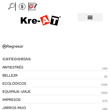
Ir
0
Carrito
al
contenido
Regresar
CATEGORÍAS
ANTIESTRÉS
(48)
BELLEZA
(8)
ECOLÓGICOS
(108)
EQUIPAJE-VIAJE
(160)
IMPRESOS
(23)
JARROS MUG
(49)