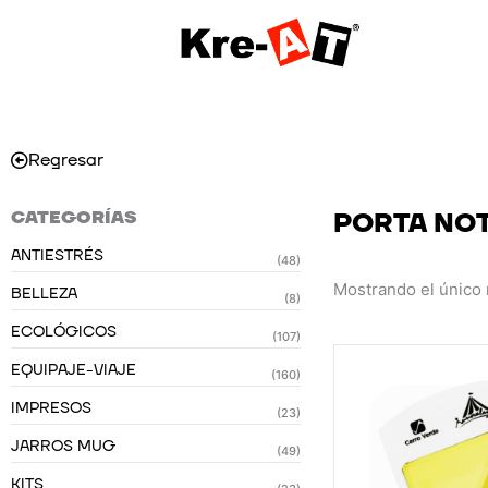
Ir
al
contenido
Regresar
CATEGORÍAS
PORTA NO
ANTIESTRÉS
(48)
Mostrando el único 
BELLEZA
(8)
ECOLÓGICOS
(107)
EQUIPAJE-VIAJE
(160)
IMPRESOS
(23)
JARROS MUG
(49)
KITS