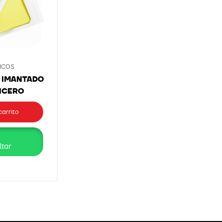
ICOS
 IMANTADO
ICERO
carrito
tar