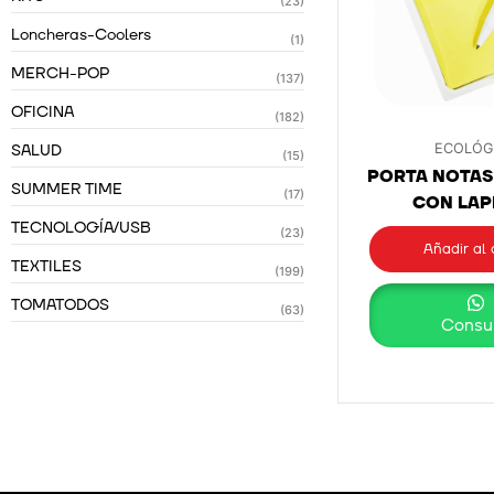
(23)
Loncheras-Coolers
(1)
MERCH-POP
(137)
OFICINA
(182)
SALUD
ECOLÓG
(15)
PORTA NOTAS
SUMMER TIME
(17)
CON LAP
TECNOLOGÍA/USB
(23)
Añadir al 
TEXTILES
(199)
TOMATODOS
(63)
Consul