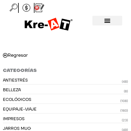
Ir
0
Carrito
al
contenido
Regresar
CATEGORÍAS
ANTIESTRÉS
(48)
BELLEZA
(8)
ECOLÓGICOS
(108)
EQUIPAJE-VIAJE
(160)
IMPRESOS
(23)
JARROS MUG
(49)