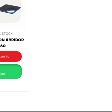
 STOCK
ON ABRIDOR
360
carrito
tar