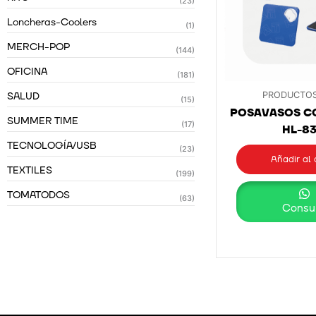
(23)
Loncheras-Coolers
(1)
MERCH-POP
(144)
OFICINA
(181)
SALUD
PRODUCTOS
(15)
POSAVASOS C
SUMMER TIME
(17)
HL-8
TECNOLOGÍA/USB
(23)
Añadir al 
TEXTILES
(199)
TOMATODOS
(63)
Consul