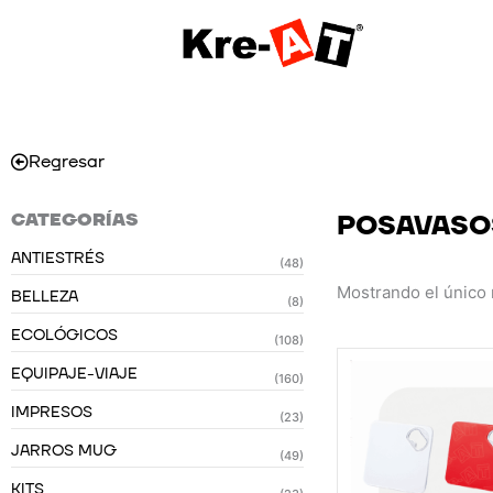
Ir
al
contenido
Regresar
CATEGORÍAS
POSAVASO
ANTIESTRÉS
(48)
Mostrando el único 
BELLEZA
(8)
ECOLÓGICOS
(108)
EQUIPAJE-VIAJE
(160)
IMPRESOS
(23)
JARROS MUG
(49)
KITS