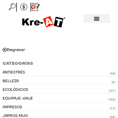
Ir
0
Carrito
al
contenido
Regresar
CATEGORÍAS
ANTIESTRÉS
(48)
BELLEZA
(8)
ECOLÓGICOS
(107)
EQUIPAJE-VIAJE
(160)
IMPRESOS
(23)
JARROS MUG
(49)