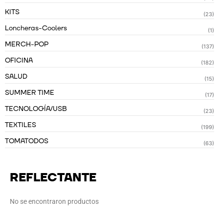
KITS
(23)
Loncheras-Coolers
(1)
MERCH-POP
(137)
OFICINA
(182)
SALUD
(15)
SUMMER TIME
(17)
TECNOLOGÍA/USB
(23)
TEXTILES
(199)
TOMATODOS
(63)
REFLECTANTE
No se encontraron productos